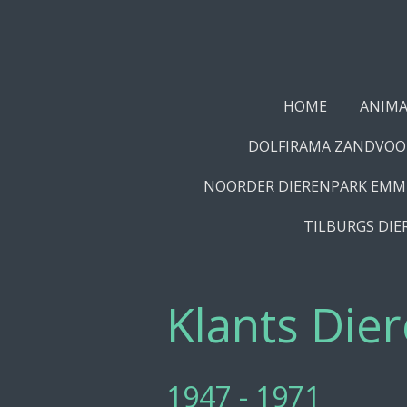
Ga
direct
naar
de
HOME
ANIMA
hoofdinhoud
DOLFIRAMA ZANDVOO
NOORDER DIERENPARK EM
TILBURGS DIE
Klants Die
1947 - 1971