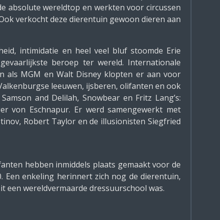
de absolute wereldtop en werkten voor circussen
. Ook verkocht deze dierentuin gewoon dieren aan
gheid, intimidatie en heel veel bluf stoomde Erie
gevaarlijkste beroep ter wereld. Internationale
en als MGM en Walt Disney klopten er aan voor
Valkenburgse leeuwen, ijsberen, olifanten en ook
 Samson and Delilah, Snowbear en Fritz Lang’s:
ger von Eschnapur. Er werd samengewerkt met
inov, Robert Taylor en de illusionisten Siegfried
lifanten hebben inmiddels plaats gemaakt voor de
Een enkeling herinnert zich nog de dierentuin,
oit een wereldvermaarde dressuurschool was.