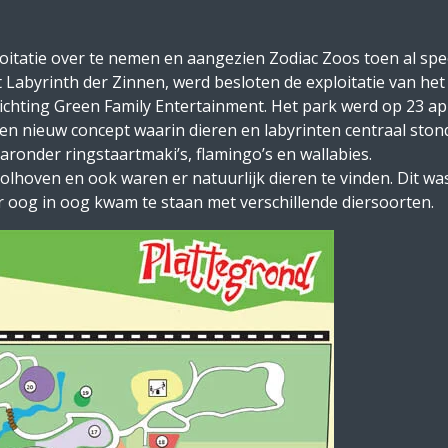
oitatie over te nemen en aangezien Zodiac Zoos toen al sp
t Labyrinth der Zinnen, werd besloten de exploitatie van he
ichting Green Family Entertainment. Het park werd op 23 a
 nieuw concept waarin dieren en labyrinten centraal stonde
ronder ringstaartmaki’s, flamingo’s en wallabies.
oolhoven en ook waren er natuurlijk dieren te vinden. Dit wa
aar oog in oog kwam te staan met verschillende diersoorten.